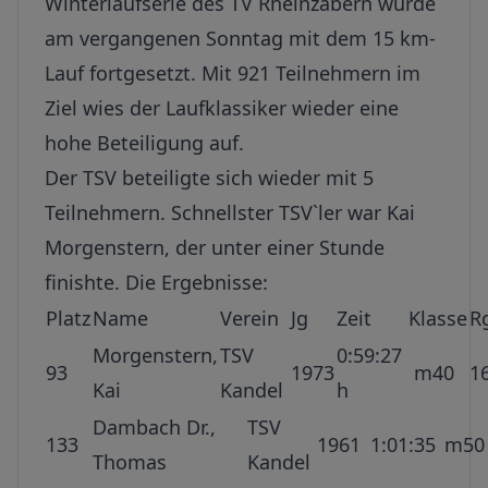
Winterlaufserie des TV Rheinzabern wurde
am vergangenen Sonntag mit dem 15 km-
Lauf fortgesetzt. Mit 921 Teilnehmern im
Ziel wies der Laufklassiker wieder eine
hohe Beteiligung auf.
Der TSV beteiligte sich wieder mit 5
Teilnehmern. Schnellster TSV`ler war Kai
Morgenstern, der unter einer Stunde
finishte. Die Ergebnisse:
Platz
Name
Verein
Jg
Zeit
Klasse
R
Morgenstern,
TSV
0:59:27
93
1973
m40
1
Kai
Kandel
h
Dambach Dr.,
TSV
133
1961
1:01:35
m50
Thomas
Kandel