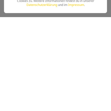
Cookies zu. Weitere Informationen findest du in unserer
Datenschutzerklärung
und im
Impressum
.
Leichtathletik beim TSV Kandel - Tradition trifft Moderne
Schnellzugriff
Training